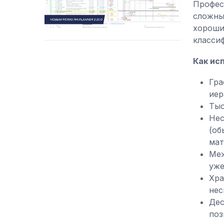
Профес
сложны
хороши
класси
Как ис
Гра
иер
Тыс
Нес
(об
мат
Меж
уже
Хра
нес
Дес
поз