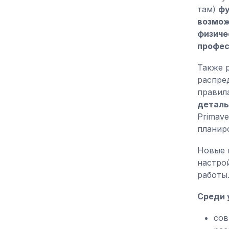
там)
фу
возмож
физиче
профес
Также 
распре
правил
деталь
Primav
планир
Новые 
настро
работы
Среди 
сов