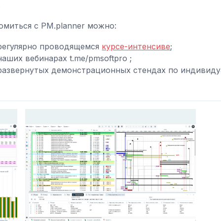
.
омиться с PM.planner можно:
регулярно проводящемся
курсе-интенсиве
;
наших вебинарах t.me/pmsoftpro ;
развернутых демонстрационных стендах по индивид