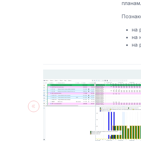
планам
Познак
на 
на 
на 