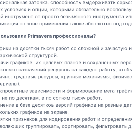
сиональная заточка, способность выдерживать серьез
х условиях и опции, которыми обязательно воспользуе
й инструмент от просто безымянного инструмента или
фикация по зоне применения также абсолютно подход
пользовали Primavera профессионалы?
фики на десятки тысяч работ со сложной и зачастую 
архической структурой.
ячи графиков, их целевых планов и сохраненных верс
колько назначений ресурсов на каждую работу, чтоб
ычно: трудовые ресурсы, крупные механизмы, физиче
ериалы).
проектные зависимости и формирование мега-график
 не по десяткам, а по сотням тысяч работ.
нение в базе десятков версий графиков на разные да
кольких графиков на экране.
ятки признаков для кодирования работ и определени
воляющих группировать, сортировать, фильтровать 