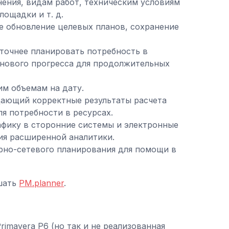
нения, видам работ, техническим условиям
лощадки и т. д.
е обновление целевых планов, сохранение
 точнее планировать потребность в
анового прогресса для продолжительных
им объемам на дату.
 дающий корректные результаты расчета
я потребности в ресурсах.
афику в сторонние системы и электронные
ния расширенной аналитики.
рно-сетевого планирования для помощи в
ешать
PM.planner
.
imavera P6 (но так и не реализованная