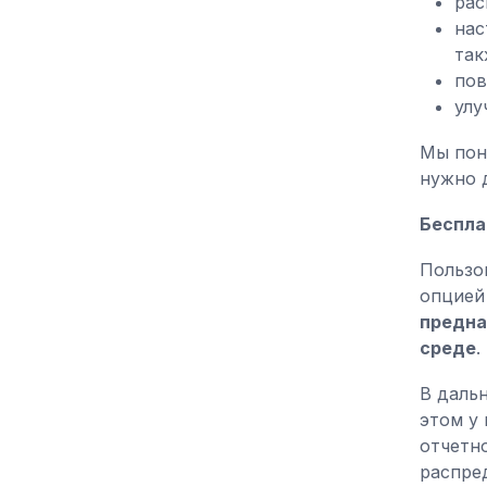
рас
нас
так
пов
улу
Мы пон
нужно 
Беспла
Пользо
опцией
предна
среде
.
В даль
этом у
отчетн
распре