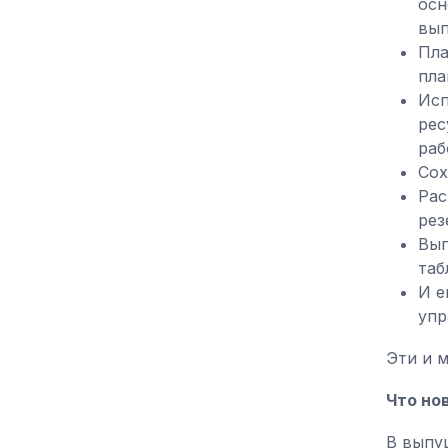
осн
вып
Пла
пла
Исп
рес
раб
Сох
Рас
рез
Выг
таб
И е
упр
Эти и 
Что нов
В выпу