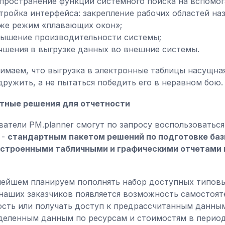
пространение функции системного поиска на вспомог
тройка интерфейса: закрепление рабочих областей на
же режим «плавающих окон»;
ышение производительности системы;
чшения в выгрузке данных во внешние системы.
имаем, что выгрузка в электронные таблицы насущная
дружить, а не пытаться победить его в неравном бою.
тные решения для отчетности
ватели PM.planner смогут по запросу воспользоватьс
 -
стандартным пакетом решений по подготовке баз
строенными табличными и графическими отчетами 
нейшем планируем пополнять набор доступных типов
 наших заказчиков появляется возможность самостоя
ость или получать доступ к предрассчитанным данным
деленным данным по ресурсам и стоимостям в периода