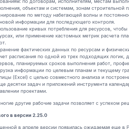
ованиям: по договорам, исполнителям, местам выпол
олнения, объектам и системам, зонам строительной п
нирование по методу набегающей волны и постоянно
новой информации для последующего контроля.
ользование кривых потребления для ресурсов, чтобы
урсах, или применение кастомных метрик расчета пл
от.
ранение фактических данных по ресурсам и физическ
чет расписания по одной из трех подходящих логик,
ервов, планируемых сроков выполнения работ, профил
рузка информации по целевым планам и текущему гр
лицы (Excel) с целью совместного анализа и построе
ще десятки задач и приложений инструмента календа
авлении проектами.
многие другие рабочие задачи позволяет с успехом р
ого в версии 2.25.0
щенной в апреле версии появилась ожидаемая еще в Pr