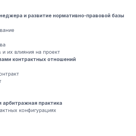
неджера и развитие нормативно-правовой базы
вание
ва
и их влияния на проект
мами контрактных отношений
онтракт
т
 арбитражная практика
рактных конфигурациях