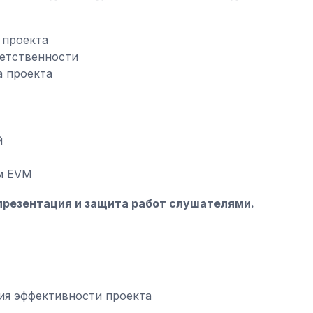
 проекта
ветственности
а проекта
й
м EVM
презентация и защита работ слушателями.
ия эффективности проекта