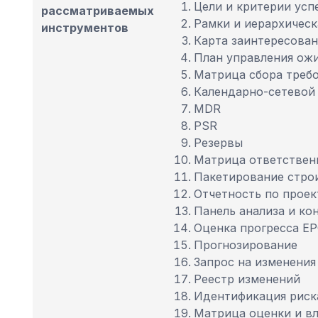
Цели и критерии усп
рассматриваемых
Рамки и иерархическ
инструментов
Карта заинтересова
План управления ож
Матрица сбора требо
Календарно-сетевой 
MDR
PSR
Резервы
Матрица ответствен
Пакетирование стро
Отчетность по проек
Панель анализа и ко
Оценка прогресса Е
Прогнозирование
Запрос на изменения
Реестр изменений
Идентификация риск
Матрица оценки и вл