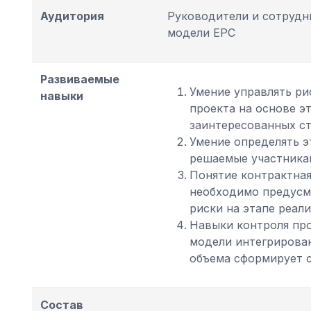
Аудитория
Руководители и сотрудн
модели EPC
Развиваемые
Умение управлять ри
навыки
проекта на основе э
заинтересованных ст
Умение определять э
решаемые участникам
Понятие контрактная
необходимо предусмо
риски на этапе реали
Навыки контроля про
модели интегрирован
объема сформирует с
Состав