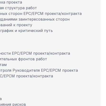
еха проекта
ая структура работ
нных сторон ЕРС/ЕРСМ проекта/контракта
иданиями заинтересованных сторон
ваний к проекту
график и критический путь
ности ЕРС/ЕРСМ проекта/контракта
ительных фронтов работ
там
нтроля Руководителя ЕРС/ЕРСМ проекта
РС/ЕРСМ проекта/контракта
а
ияния рисков