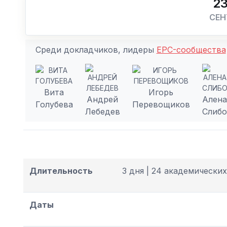
2
СЕН
Среди докладчиков, лидеры
EPC-сообщества
Вита
Игорь
Андрей
Ален
Голубева
Перевощиков
Лебедев
Слиб
Длительность
3 дня | 24 академических
Даты