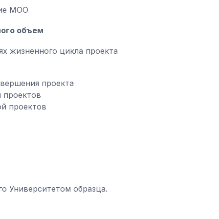
ние МОО
ного объем
ях жизненного цикла проекта
авершения проекта
 проектов
й проектов
го Университетом образца.