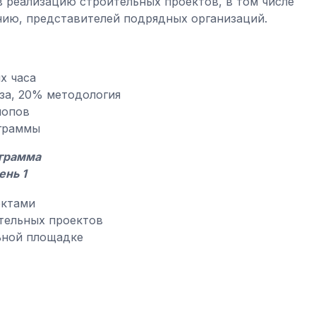
 реализацию строительных проектов, в том числе
нию, представителей подрядных организаций.
х часа
за, 20% методология
шопов
граммы
грамма
ень 1
ектами
тельных проектов
ьной площадке