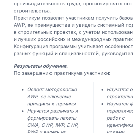
производительность труда, прогнозировать опт
строительства.
Практикум позволит участникам получить базо
AWP, ее преимущества и увидеть системный п
в строительных проектах, с учетом использова
и лучших российских и международных практик
Конфигурация программы учитывает особеннос
разных функций и специальностей, руководител
Результаты обучения.
По завершению практикума участники:
Освоят методологию
Научатся о
AWP, ее ключевые
строительн
принципы и термины
Научатся 
Научатся различать и
иерархиче
формировать пакеты
работ с
CWA, CWP, IWP, EWP,
идентифик
PWP и видеть их
кодами